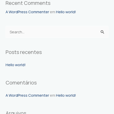
Recent Comments
A WordPress Commenter
em
Hello world!
P
e
s
Posts recentes
q
u
Hello world!
i
s
a
Comentários
r
A WordPress Commenter
em
Hello world!
p
o
r
Arquivos